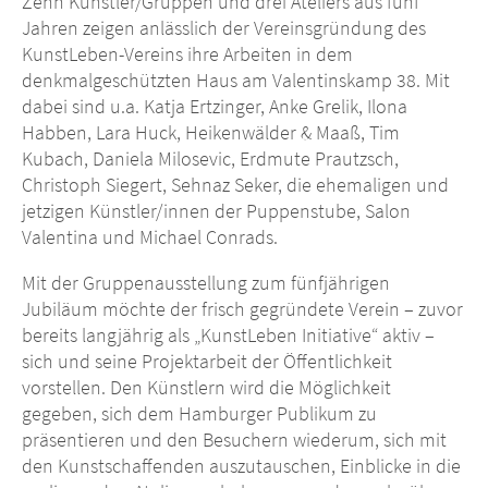
Zehn Künstler/Gruppen und drei Ateliers aus fünf
Jahren zeigen anlässlich der Vereinsgründung des
KunstLeben-Vereins ihre Arbeiten in dem
denkmalgeschützten Haus am Valentinskamp 38. Mit
dabei sind u.a. Katja Ertzinger, Anke Grelik, Ilona
Habben, Lara Huck, Heikenwälder & Maaß, Tim
Kubach, Daniela Milosevic, Erdmute Prautzsch,
Christoph Siegert, Sehnaz Seker, die ehemaligen und
jetzigen Künstler/innen der Puppenstube, Salon
Valentina und Michael Conrads.
Mit der Gruppenausstellung zum fünfjährigen
Jubiläum möchte der frisch gegründete Verein – zuvor
bereits langjährig als „KunstLeben Initiative“ aktiv –
sich und seine Projektarbeit der Öffentlichkeit
vorstellen. Den Künstlern wird die Möglichkeit
gegeben, sich dem Hamburger Publikum zu
präsentieren und den Besuchern wiederum, sich mit
den Kunstschaffenden auszutauschen, Einblicke in die