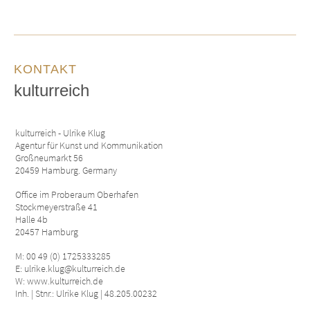
KONTAKT
kulturreich
kulturreich - Ulrike Klug
Agentur für Kunst und Kommunikation
Großneumarkt 56
20459 Hamburg. Germany
Office im Proberaum Oberhafen
Stockmeyerstraße 41
Halle 4b
20457 Hamburg
M: 00 49 (0) 1725333285
E: ulrike.klug@kulturreich.de
W: www.kulturreich.de
Inh. | Stnr.: Ulrike Klug | 48.205.00232