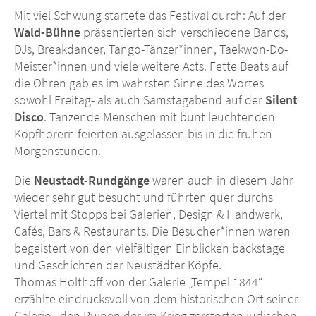
Mit viel Schwung startete das Festival durch: Auf der
Wald-Bühne
präsentierten sich verschiedene Bands,
DJs, Breakdancer, Tango-Tänzer*innen, Taekwon-Do-
Meister*innen und viele weitere Acts. Fette Beats auf
die Ohren gab es im wahrsten Sinne des Wortes
sowohl Freitag- als auch Samstagabend auf der
Silent
Disco
. Tanzende Menschen mit bunt leuchtenden
Kopfhörern feierten ausgelassen bis in die frühen
Morgenstunden.
Die
Neustadt-Rundgänge
waren auch in diesem Jahr
wieder sehr gut besucht und führten quer durchs
Viertel mit Stopps bei Galerien, Design & Handwerk,
Cafés, Bars & Restaurants. Die Besucher*innen waren
begeistert von den vielfältigen Einblicken backstage
und Geschichten der Neustädter Köpfe.
Thomas Holthoff von der Galerie „Tempel 1844“
erzählte eindrucksvoll von dem historischen Ort seiner
Galerie - den Ruinen der im Krieg zerstörten jüdischen