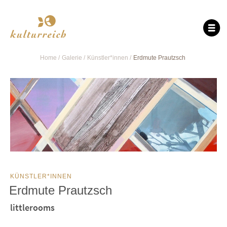
Home
Galerie
Künstler*innen
Erdmute Prautzsch
KÜNSTLER*INNEN
Erdmute Prautzsch
littlerooms