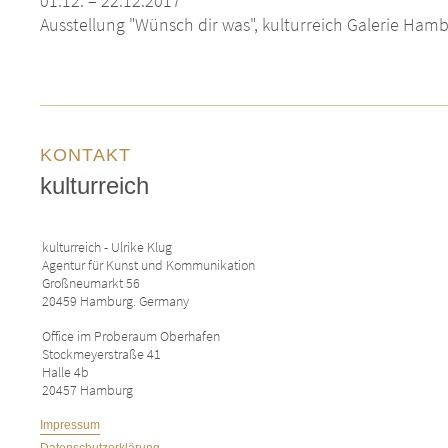
01.12. – 22.12.2017
Ausstellung "Wünsch dir was", kulturreich Galerie Ham
KONTAKT
kulturreich
kulturreich - Ulrike Klug
Agentur für Kunst und Kommunikation
Großneumarkt 56
20459 Hamburg. Germany
Office im Proberaum Oberhafen
Stockmeyerstraße 41
Halle 4b
20457 Hamburg
Impressum