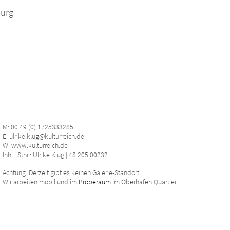
burg
M: 00 49 (0) 1725333285
E: ulrike.klug@kulturreich.de
W: www.kulturreich.de
Inh. | Stnr.: Ulrike Klug | 48.205.00232
Achtung: Derzeit gibt es keinen Galerie-Standort.
Wir arbeiten mobil und im
Proberaum
im Oberhafen Quartier.