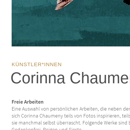
KÜNSTLER*INNEN
Corinna Chaume
Freie Arbeiten
Eine Auswahl von persönlichen Arbeiten, die neben den
sich Corinna Chaumeny teils von Fotos inspirieren, teil
sie manchmal selbst überrascht. Folgende Werke sind 
Gedankenfrei, Reigen und Sieste.