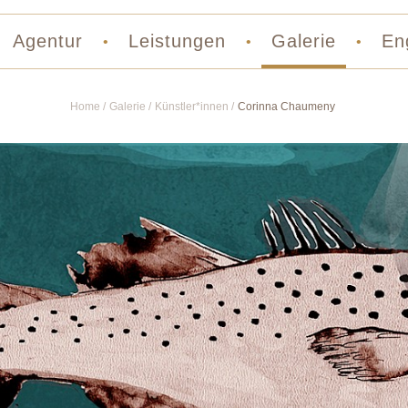
Agentur
Leistungen
Galerie
En
•
•
•
Home
Galerie
Künstler*innen
Corinna Chaumeny