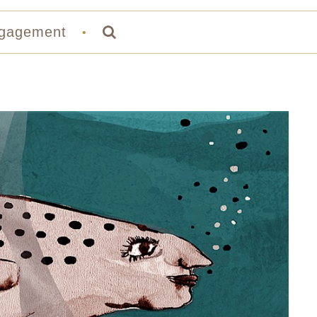
gagement
•