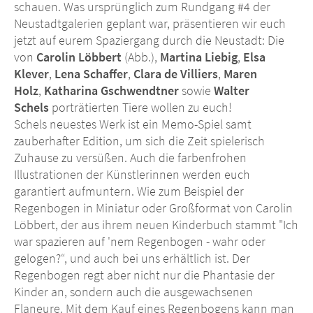
schauen. Was ursprünglich zum Rundgang #4 der
Neustadtgalerien geplant war, präsentieren wir euch
jetzt auf eurem Spaziergang durch die Neustadt: Die
von
Carolin Löbbert
(Abb.),
Martina Liebig
,
Elsa
Klever
,
Lena Schaffer
,
Clara de Villiers
,
Maren
Holz
,
Katharina Gschwendtner
sowie
Walter
Schels
porträtierten Tiere wollen zu euch!
Schels neuestes Werk ist ein Memo-Spiel samt
zauberhafter Edition, um sich die Zeit spielerisch
Zuhause zu versüßen. Auch die farbenfrohen
Illustrationen der Künstlerinnen werden euch
garantiert aufmuntern. Wie zum Beispiel der
Regenbogen in Miniatur oder Großformat von Carolin
Löbbert, der aus ihrem neuen Kinderbuch stammt "Ich
war spazieren auf 'nem Regenbogen - wahr oder
gelogen?“, und auch bei uns erhältlich ist. Der
Regenbogen regt aber nicht nur die Phantasie der
Kinder an, sondern auch die ausgewachsenen
Flaneure. Mit dem Kauf eines Regenbogens kann man