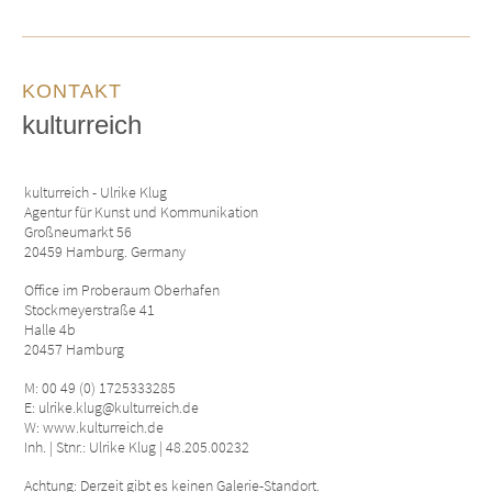
KONTAKT
kulturreich
kulturreich - Ulrike Klug
Agentur für Kunst und Kommunikation
Großneumarkt 56
20459 Hamburg. Germany
Office im Proberaum Oberhafen
Stockmeyerstraße 41
Halle 4b
20457 Hamburg
M: 00 49 (0) 1725333285
E: ulrike.klug@kulturreich.de
W: www.kulturreich.de
Inh. | Stnr.: Ulrike Klug | 48.205.00232
Achtung: Derzeit gibt es keinen Galerie-Standort.