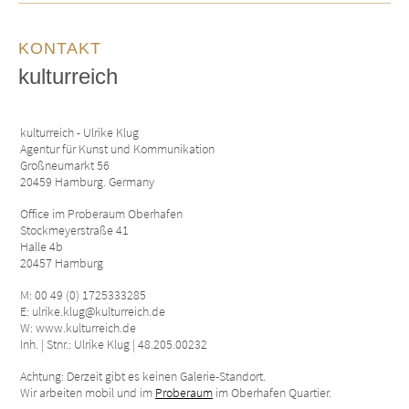
KONTAKT
kulturreich
kulturreich - Ulrike Klug
Agentur für Kunst und Kommunikation
Großneumarkt 56
20459 Hamburg. Germany
Office im Proberaum Oberhafen
Stockmeyerstraße 41
Halle 4b
20457 Hamburg
M: 00 49 (0) 1725333285
E: ulrike.klug@kulturreich.de
W: www.kulturreich.de
Inh. | Stnr.: Ulrike Klug | 48.205.00232
Achtung: Derzeit gibt es keinen Galerie-Standort.
Wir arbeiten mobil und im
Proberaum
im Oberhafen Quartier.