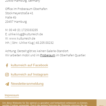
20459 Hamburg. Germany
Office im Proberaum Oberhafen
Stockmeyerstraße 41
Halle 4b
20457 Hamburg
M: 00 49 (0) 1725333285
E: ulrike.klug@kulturreich.de
W: www.kulturreich.de
Inh. | Stnr.: Ulrike Klug | 48.205.00232
Achtung: Derzeit gibt es keinen Galerie-Standort.
Wir arbeiten mobil und im
Proberaum
im Oberhafen Quartier.
kulturreich auf Facebook
kulturreich auf Instagram
Newsletteranmeldung
Impressum
Datenschutzerklärung
Um diese Webseite für Sie optimal zu gestalten und fortlaufend verbessern zu können,
werden Cookies verwendet. Durch die weitere Nutzung der Webseite stimmen Sie der