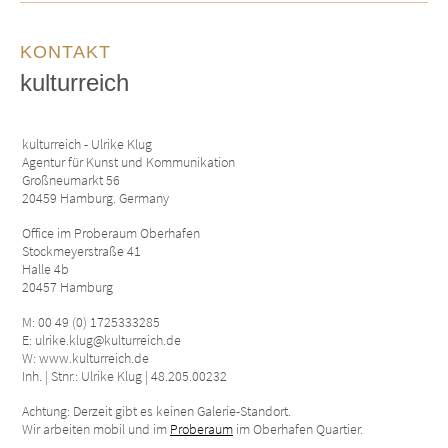
KONTAKT
kulturreich
kulturreich - Ulrike Klug
Agentur für Kunst und Kommunikation
Großneumarkt 56
20459 Hamburg. Germany
Office im Proberaum Oberhafen
Stockmeyerstraße 41
Halle 4b
20457 Hamburg
M: 00 49 (0) 1725333285
E: ulrike.klug@kulturreich.de
W: www.kulturreich.de
Inh. | Stnr.: Ulrike Klug | 48.205.00232
Achtung: Derzeit gibt es keinen Galerie-Standort.
Wir arbeiten mobil und im
Proberaum
im Oberhafen Quartier.